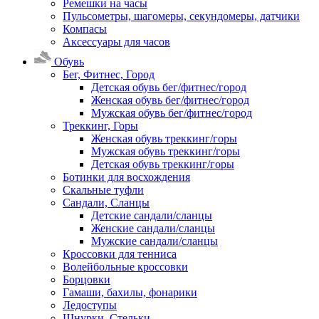
Ремешки на часы
Пульсометры, шагомеры, секундомеры, датчики
Компасы
Аксессуары для часов
Обувь
Бег, Фитнес, Город
Детская обувь бег/фитнес/город
Женская обувь бег/фитнес/город
Мужская обувь бег/фитнес/город
Треккинг, Горы
Женская обувь треккинг/горы
Мужская обувь треккинг/горы
Детская обувь треккинг/горы
Ботинки для восхождения
Скальные туфли
Сандали, Сланцы
Детские сандали/сланцы
Женские сандали/сланцы
Мужские сандали/сланцы
Кроссовки для тенниса
Волейбольные кроссовки
Борцовки
Гамаши, бахилы, фонарики
Ледоступы
Шнурки, Стельки