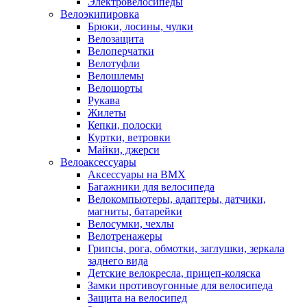
Электровелосипеды
Велоэкипировка
Брюки, лосины, чулки
Велозащита
Велоперчатки
Велотуфли
Велошлемы
Велошорты
Рукава
Жилеты
Кепки, полоски
Куртки, ветровки
Майки, джерси
Велоаксессуары
Аксессуары на BMX
Багажники для велосипеда
Велокомпьютеры, адаптеры, датчики,
магниты, батарейки
Велосумки, чехлы
Велотренажеры
Грипсы, рога, обмотки, заглушки, зеркала
заднего вида
Детские велокресла, прицеп-коляска
Замки противоугонные для велосипеда
Защита на велосипед