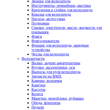
Звонки для велосипеда
Инструменты, ремнаборы, мастика
Крепления и стойки для велосипеда
Крылья для велосипеда
Насосы, аксессуары
Подножки
Смазки, очистители, масло, жидкости для
покрышек
Фляги
Флягодержатели
Фонари для велосипеда, зарядные
устройства
Чехлы для велосипеда
Велозапчасти
Вилки, задние амортизаторы
Втулки, эксцентрики, оси
Выносы для руля велосипеда
Запчасти на BMX
Камеры, колпачки
Каретки
Кассеты
Колеса
Манетки, моноблоки, рубашки
Обода, флиппера
Педали