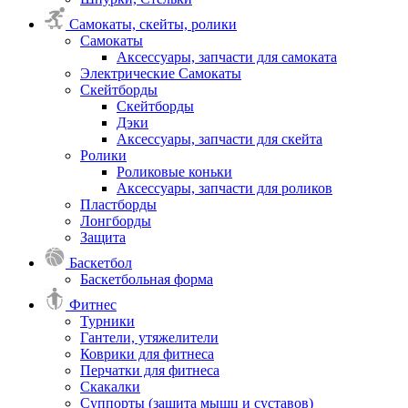
Самокаты, скейты, ролики
Самокаты
Аксессуары, запчасти для самоката
Электрические Самокаты
Скейтборды
Скейтборды
Дэки
Аксессуары, запчасти для скейта
Ролики
Роликовые коньки
Аксессуары, запчасти для роликов
Пластборды
Лонгборды
Защита
Баскетбол
Баскетбольная форма
Фитнес
Турники
Гантели, утяжелители
Коврики для фитнеса
Перчатки для фитнеса
Скакалки
Суппорты (защита мышц и суставов)