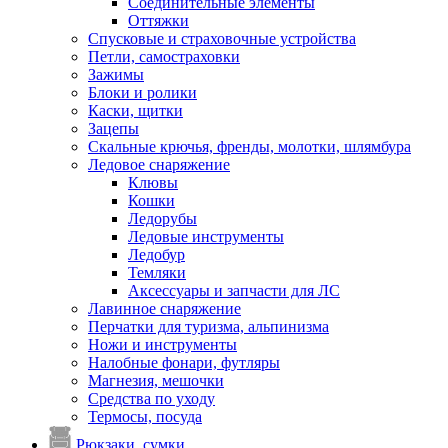
Соединительные элементы
Оттяжки
Спусковые и страховочные устройства
Петли, самостраховки
Зажимы
Блоки и ролики
Каски, щитки
Зацепы
Скальные крючья, френды, молотки, шлямбура
Ледовое снаряжение
Клювы
Кошки
Ледорубы
Ледовые инструменты
Ледобур
Темляки
Аксессуары и запчасти для ЛС
Лавинное снаряжение
Перчатки для туризма, альпинизма
Ножи и инструменты
Налобные фонари, футляры
Магнезия, мешочки
Средства по уходу
Термосы, посуда
Рюкзаки, сумки