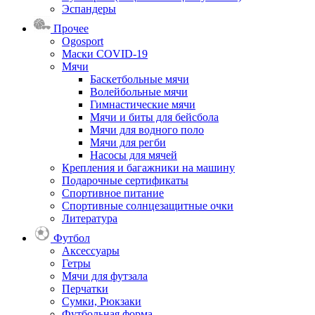
Эспандеры
Прочее
Ogosport
Маски COVID-19
Мячи
Баскетбольные мячи
Волейбольные мячи
Гимнастические мячи
Мячи и биты для бейсбола
Мячи для водного поло
Мячи для регби
Насосы для мячей
Крепления и багажники на машину
Подарочные сертификаты
Спортивное питание
Спортивные солнцезащитные очки
Литература
Футбол
Аксессуары
Гетры
Мячи для футзала
Перчатки
Сумки, Рюкзаки
Футбольная форма