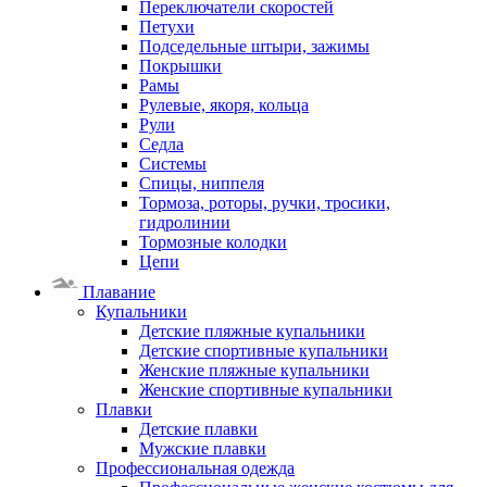
Переключатели скоростей
Петухи
Подседельные штыри, зажимы
Покрышки
Рамы
Рулевые, якоря, кольца
Рули
Седла
Системы
Спицы, ниппеля
Тормоза, роторы, ручки, тросики,
гидролинии
Тормозные колодки
Цепи
Плавание
Купальники
Детские пляжные купальники
Детские спортивные купальники
Женские пляжные купальники
Женские спортивные купальники
Плавки
Детские плавки
Мужские плавки
Профессиональная одежда