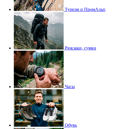
Туризм и ПромАльп
Рюкзаки, сумки
Часы
Обувь