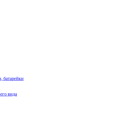
, батарейки
него вида