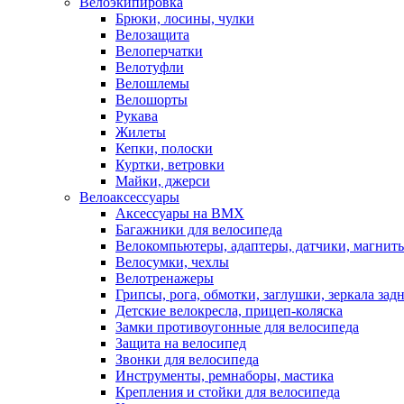
Велоэкипировка
Брюки, лосины, чулки
Велозащита
Велоперчатки
Велотуфли
Велошлемы
Велошорты
Рукава
Жилеты
Кепки, полоски
Куртки, ветровки
Майки, джерси
Велоаксессуары
Аксессуары на BMX
Багажники для велосипеда
Велокомпьютеры, адаптеры, датчики, магниты
Велосумки, чехлы
Велотренажеры
Грипсы, рога, обмотки, заглушки, зеркала зад
Детские велокресла, прицеп-коляска
Замки противоугонные для велосипеда
Защита на велосипед
Звонки для велосипеда
Инструменты, ремнаборы, мастика
Крепления и стойки для велосипеда