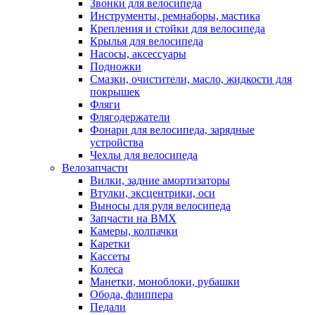
Звонки для велосипеда
Инструменты, ремнаборы, мастика
Крепления и стойки для велосипеда
Крылья для велосипеда
Насосы, аксессуары
Подножки
Смазки, очистители, масло, жидкости для
покрышек
Фляги
Флягодержатели
Фонари для велосипеда, зарядные
устройства
Чехлы для велосипеда
Велозапчасти
Вилки, задние амортизаторы
Втулки, эксцентрики, оси
Выносы для руля велосипеда
Запчасти на BMX
Камеры, колпачки
Каретки
Кассеты
Колеса
Манетки, моноблоки, рубашки
Обода, флиппера
Педали