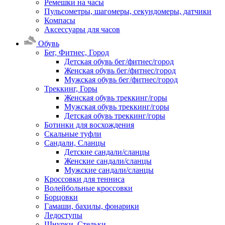
Ремешки на часы
Пульсометры, шагомеры, секундомеры, датчики
Компасы
Аксессуары для часов
Обувь
Бег, Фитнес, Город
Детская обувь бег/фитнес/город
Женская обувь бег/фитнес/город
Мужская обувь бег/фитнес/город
Треккинг, Горы
Женская обувь треккинг/горы
Мужская обувь треккинг/горы
Детская обувь треккинг/горы
Ботинки для восхождения
Скальные туфли
Сандали, Сланцы
Детские сандали/сланцы
Женские сандали/сланцы
Мужские сандали/сланцы
Кроссовки для тенниса
Волейбольные кроссовки
Борцовки
Гамаши, бахилы, фонарики
Ледоступы
Шнурки, Стельки