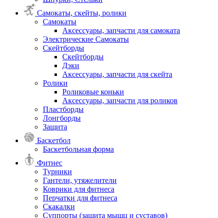
Самокаты, скейты, ролики
Самокаты
Аксессуары, запчасти для самоката
Электрические Самокаты
Скейтборды
Скейтборды
Дэки
Аксессуары, запчасти для скейта
Ролики
Роликовые коньки
Аксессуары, запчасти для роликов
Пластборды
Лонгборды
Защита
Баскетбол
Баскетбольная форма
Фитнес
Турники
Гантели, утяжелители
Коврики для фитнеса
Перчатки для фитнеса
Скакалки
Суппорты (защита мышц и суставов)