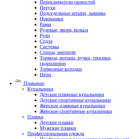
Переключатели скоростей
Петухи
Подседельные штыри, зажимы
Покрышки
Рамы
Рулевые, якоря, кольца
Рули
Седла
Системы
Спицы, ниппеля
Тормоза, роторы, ручки, тросики,
гидролинии
Тормозные колодки
Цепи
Плавание
Купальники
Детские пляжные купальники
Детские спортивные купальники
Женские пляжные купальники
Женские спортивные купальники
Плавки
Детские плавки
Мужские плавки
Профессиональная одежда