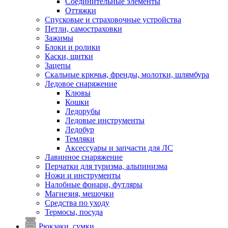
Соединительные элементы
Оттяжки
Спусковые и страховочные устройства
Петли, самостраховки
Зажимы
Блоки и ролики
Каски, щитки
Зацепы
Скальные крючья, френды, молотки, шлямбура
Ледовое снаряжение
Клювы
Кошки
Ледорубы
Ледовые инструменты
Ледобур
Темляки
Аксессуары и запчасти для ЛС
Лавинное снаряжение
Перчатки для туризма, альпинизма
Ножи и инструменты
Налобные фонари, футляры
Магнезия, мешочки
Средства по уходу
Термосы, посуда
Рюкзаки, сумки