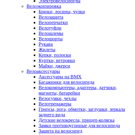
Электровелосипеды
Велоэкипировка
Брюки, лосины, чулки
Велозащита
Велоперчатки
Велотуфли
Велошлемы
Велошорты
Рукава
Жилеты
Кепки, полоски
Куртки, ветровки
Майки, джерси
Велоаксессуары
Аксессуары на BMX
Багажники для велосипеда
Велокомпьютеры, адаптеры, датчики,
магниты, батарейки
Велосумки, чехлы
Велотренажеры
Грипсы, рога, обмотки, заглушки, зеркала
заднего вида
Детские велокресла, прицеп-коляска
Замки противоугонные для велосипеда
Защита на велосипед