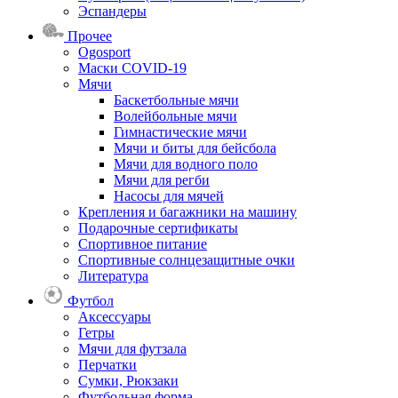
Эспандеры
Прочее
Ogosport
Маски COVID-19
Мячи
Баскетбольные мячи
Волейбольные мячи
Гимнастические мячи
Мячи и биты для бейсбола
Мячи для водного поло
Мячи для регби
Насосы для мячей
Крепления и багажники на машину
Подарочные сертификаты
Спортивное питание
Спортивные солнцезащитные очки
Литература
Футбол
Аксессуары
Гетры
Мячи для футзала
Перчатки
Сумки, Рюкзаки
Футбольная форма