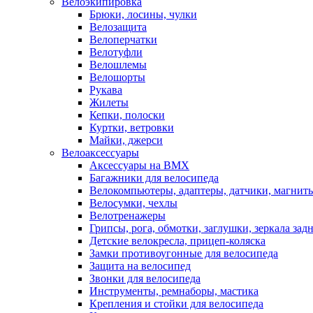
Велоэкипировка
Брюки, лосины, чулки
Велозащита
Велоперчатки
Велотуфли
Велошлемы
Велошорты
Рукава
Жилеты
Кепки, полоски
Куртки, ветровки
Майки, джерси
Велоаксессуары
Аксессуары на BMX
Багажники для велосипеда
Велокомпьютеры, адаптеры, датчики, магниты
Велосумки, чехлы
Велотренажеры
Грипсы, рога, обмотки, заглушки, зеркала зад
Детские велокресла, прицеп-коляска
Замки противоугонные для велосипеда
Защита на велосипед
Звонки для велосипеда
Инструменты, ремнаборы, мастика
Крепления и стойки для велосипеда