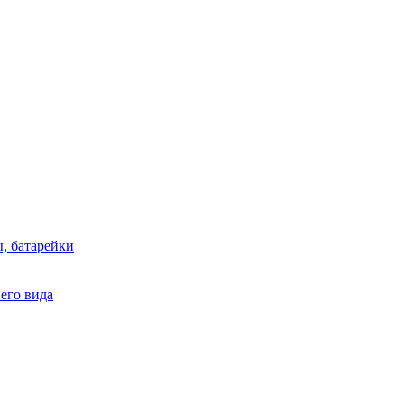
, батарейки
него вида