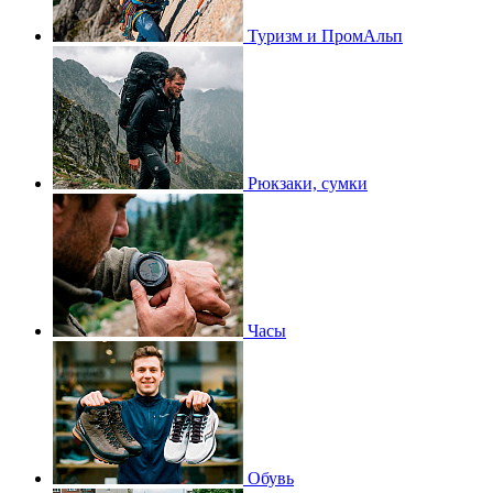
Туризм и ПромАльп
Рюкзаки, сумки
Часы
Обувь