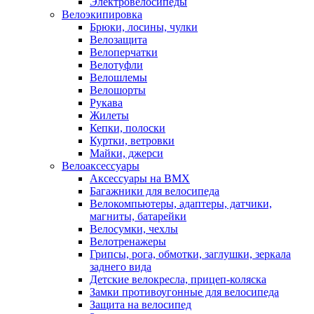
Электровелосипеды
Велоэкипировка
Брюки, лосины, чулки
Велозащита
Велоперчатки
Велотуфли
Велошлемы
Велошорты
Рукава
Жилеты
Кепки, полоски
Куртки, ветровки
Майки, джерси
Велоаксессуары
Аксессуары на BMX
Багажники для велосипеда
Велокомпьютеры, адаптеры, датчики,
магниты, батарейки
Велосумки, чехлы
Велотренажеры
Грипсы, рога, обмотки, заглушки, зеркала
заднего вида
Детские велокресла, прицеп-коляска
Замки противоугонные для велосипеда
Защита на велосипед