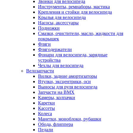
Звонки для велосипеда
Инструменты, ремнаборы, мастика
Крепления и стойки для велосипеда
Крылья для велосипеда
Насосы, аксессуары
Подножки
Смазки, очистители, масло, жидкости для
покрышек
Фляги
Флягодержатели
Фонари для велосипеда, зарядные
устройства
Чехлы для велосипеда
Велозапчасти
Вилки, задние амортизаторы
Втулки, эксцентрики, оси
Выносы для руля велосипеда
Запчасти на BMX
Камеры, колпачки
Каретки
Кассеты
Колеса
Манетки, моноблоки, рубашки
Обода, флиппера
Педали