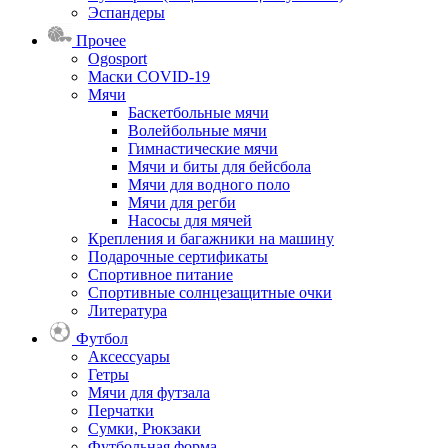
Эспандеры
Прочее
Ogosport
Маски COVID-19
Мячи
Баскетбольные мячи
Волейбольные мячи
Гимнастические мячи
Мячи и биты для бейсбола
Мячи для водного поло
Мячи для регби
Насосы для мячей
Крепления и багажники на машину
Подарочные сертификаты
Спортивное питание
Спортивные солнцезащитные очки
Литература
Футбол
Аксессуары
Гетры
Мячи для футзала
Перчатки
Сумки, Рюкзаки
Футбольная форма