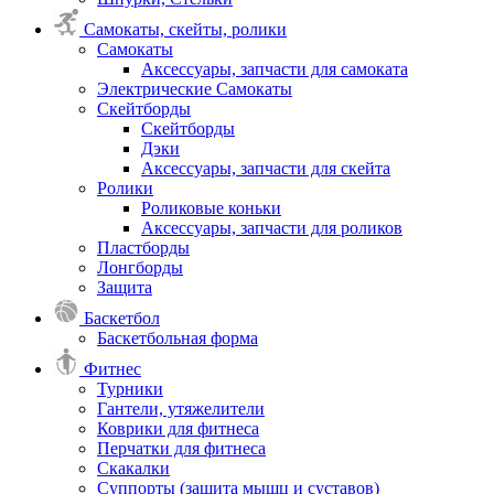
Самокаты, скейты, ролики
Самокаты
Аксессуары, запчасти для самоката
Электрические Самокаты
Скейтборды
Скейтборды
Дэки
Аксессуары, запчасти для скейта
Ролики
Роликовые коньки
Аксессуары, запчасти для роликов
Пластборды
Лонгборды
Защита
Баскетбол
Баскетбольная форма
Фитнес
Турники
Гантели, утяжелители
Коврики для фитнеса
Перчатки для фитнеса
Скакалки
Суппорты (защита мышц и суставов)