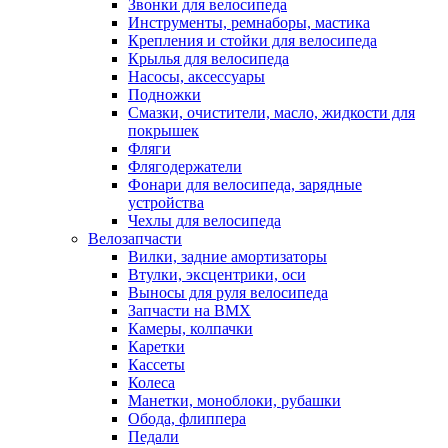
Звонки для велосипеда
Инструменты, ремнаборы, мастика
Крепления и стойки для велосипеда
Крылья для велосипеда
Насосы, аксессуары
Подножки
Смазки, очистители, масло, жидкости для
покрышек
Фляги
Флягодержатели
Фонари для велосипеда, зарядные
устройства
Чехлы для велосипеда
Велозапчасти
Вилки, задние амортизаторы
Втулки, эксцентрики, оси
Выносы для руля велосипеда
Запчасти на BMX
Камеры, колпачки
Каретки
Кассеты
Колеса
Манетки, моноблоки, рубашки
Обода, флиппера
Педали