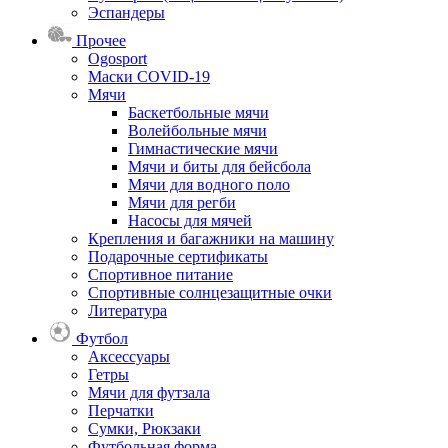
Эспандеры
Прочее
Ogosport
Маски COVID-19
Мячи
Баскетбольные мячи
Волейбольные мячи
Гимнастические мячи
Мячи и биты для бейсбола
Мячи для водного поло
Мячи для регби
Насосы для мячей
Крепления и багажники на машину
Подарочные сертификаты
Спортивное питание
Спортивные солнцезащитные очки
Литература
Футбол
Аксессуары
Гетры
Мячи для футзала
Перчатки
Сумки, Рюкзаки
Футбольная форма