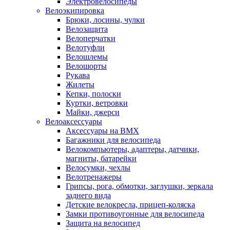
Электровелосипеды
Велоэкипировка
Брюки, лосины, чулки
Велозащита
Велоперчатки
Велотуфли
Велошлемы
Велошорты
Рукава
Жилеты
Кепки, полоски
Куртки, ветровки
Майки, джерси
Велоаксессуары
Аксессуары на BMX
Багажники для велосипеда
Велокомпьютеры, адаптеры, датчики,
магниты, батарейки
Велосумки, чехлы
Велотренажеры
Грипсы, рога, обмотки, заглушки, зеркала
заднего вида
Детские велокресла, прицеп-коляска
Замки противоугонные для велосипеда
Защита на велосипед