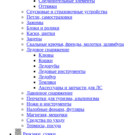
Соединительные элементы
Оттяжки
Спусковые и страховочные устройства
Петли, самостраховки
Зажимы
Блоки и ролики
Каски, щитки
Зацепы
Скальные крючья, френды, молотки, шлямбура
Ледовое снаряжение
Клювы
Кошки
Ледорубы
Ледовые инструменты
Ледобур
Темляки
Аксессуары и запчасти для ЛС
Лавинное снаряжение
Перчатки для туризма, альпинизма
Ножи и инструменты
Налобные фонари, футляры
Магнезия, мешочки
Средства по уходу
Термосы, посуда
Рюкзаки, сумки