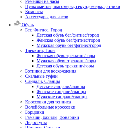
Ремешки на часы
Пульсометры, шагомеры, секундомеры, датчики
Компасы
Аксессуары для часов
Обувь
Бег, Фитнес, Город
Детская обувь бег/фитнес/город
Женская обувь бег/фитнес/город
Мужская обувь бег/фитнес/город
Треккинг, Горы
Женская обувь треккинг/горы
Мужская обувь треккинг/горы
Детская обувь треккинг/горы
Ботинки для восхождения
Скальные туфли
Сандали, Сланцы
Детские сандали/сланцы
Женские сандали/сланцы
Мужские сандали/сланцы
Кроссовки для тенниса
Волейбольные кроссовки
Борцовки
Гамаши, бахилы, фонарики
Ледоступы
Шнурки, Стельки