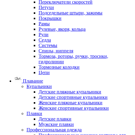
Переключатели скоростей
Петухи
Подседельные штыри, зажимы
Покрышки
Рамы
Рулевые, якоря, кольца
Рули
Седла
Системы
Спицы, ниппеля
Тормоза, роторы, ручки, тросики,
гидролинии
Тормозные колодки
Цепи
Плавание
Купальники
Детские пляжные купальники
Детские спортивные купальники
Женские пляжные купальники
Женские спортивные купальники
Плавки
Детские плавки
Мужские плавки
Профессиональная одежда