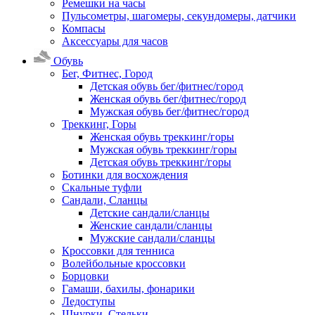
Ремешки на часы
Пульсометры, шагомеры, секундомеры, датчики
Компасы
Аксессуары для часов
Обувь
Бег, Фитнес, Город
Детская обувь бег/фитнес/город
Женская обувь бег/фитнес/город
Мужская обувь бег/фитнес/город
Треккинг, Горы
Женская обувь треккинг/горы
Мужская обувь треккинг/горы
Детская обувь треккинг/горы
Ботинки для восхождения
Скальные туфли
Сандали, Сланцы
Детские сандали/сланцы
Женские сандали/сланцы
Мужские сандали/сланцы
Кроссовки для тенниса
Волейбольные кроссовки
Борцовки
Гамаши, бахилы, фонарики
Ледоступы
Шнурки, Стельки