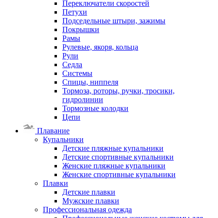
Переключатели скоростей
Петухи
Подседельные штыри, зажимы
Покрышки
Рамы
Рулевые, якоря, кольца
Рули
Седла
Системы
Спицы, ниппеля
Тормоза, роторы, ручки, тросики,
гидролинии
Тормозные колодки
Цепи
Плавание
Купальники
Детские пляжные купальники
Детские спортивные купальники
Женские пляжные купальники
Женские спортивные купальники
Плавки
Детские плавки
Мужские плавки
Профессиональная одежда