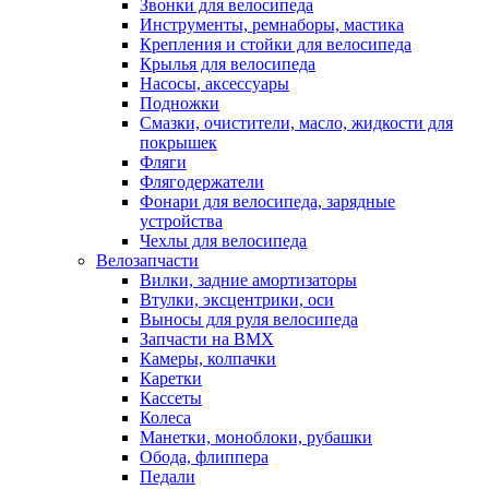
Звонки для велосипеда
Инструменты, ремнаборы, мастика
Крепления и стойки для велосипеда
Крылья для велосипеда
Насосы, аксессуары
Подножки
Смазки, очистители, масло, жидкости для
покрышек
Фляги
Флягодержатели
Фонари для велосипеда, зарядные
устройства
Чехлы для велосипеда
Велозапчасти
Вилки, задние амортизаторы
Втулки, эксцентрики, оси
Выносы для руля велосипеда
Запчасти на BMX
Камеры, колпачки
Каретки
Кассеты
Колеса
Манетки, моноблоки, рубашки
Обода, флиппера
Педали