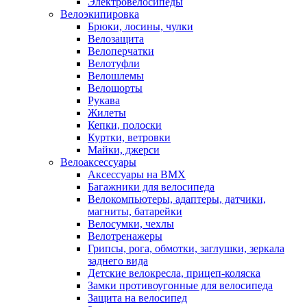
Электровелосипеды
Велоэкипировка
Брюки, лосины, чулки
Велозащита
Велоперчатки
Велотуфли
Велошлемы
Велошорты
Рукава
Жилеты
Кепки, полоски
Куртки, ветровки
Майки, джерси
Велоаксессуары
Аксессуары на BMX
Багажники для велосипеда
Велокомпьютеры, адаптеры, датчики,
магниты, батарейки
Велосумки, чехлы
Велотренажеры
Грипсы, рога, обмотки, заглушки, зеркала
заднего вида
Детские велокресла, прицеп-коляска
Замки противоугонные для велосипеда
Защита на велосипед