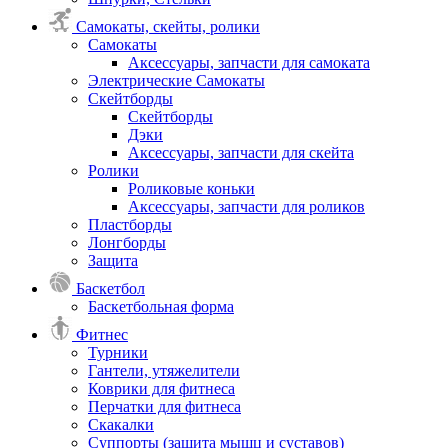
Самокаты, скейты, ролики
Самокаты
Аксессуары, запчасти для самоката
Электрические Самокаты
Скейтборды
Скейтборды
Дэки
Аксессуары, запчасти для скейта
Ролики
Роликовые коньки
Аксессуары, запчасти для роликов
Пластборды
Лонгборды
Защита
Баскетбол
Баскетбольная форма
Фитнес
Турники
Гантели, утяжелители
Коврики для фитнеса
Перчатки для фитнеса
Скакалки
Суппорты (защита мышц и суставов)