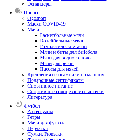
Эспандеры
Прочее
Ogosport
Маски COVID-19
Мячи
Баскетбольные мячи
Волейбольные мячи
Гимнастические мячи
Мячи и биты для бейсбола
Мячи для водного поло
Мячи для регби
Насосы для мячей
Крепления и багажники на машину
Подарочные сертификаты
Спортивное питание
Спортивные солнцезащитные очки
Литература
Футбол
Аксессуары
Гетры
Мячи для футзала
Перчатки
Сумки, Рюкзаки
Футбольная форма