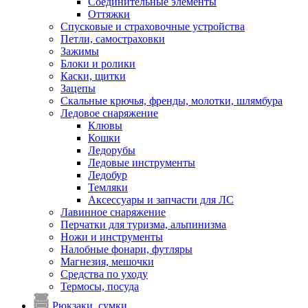
Соединительные элементы
Оттяжки
Спусковые и страховочные устройства
Петли, самостраховки
Зажимы
Блоки и ролики
Каски, щитки
Зацепы
Скальные крючья, френды, молотки, шлямбура
Ледовое снаряжение
Клювы
Кошки
Ледорубы
Ледовые инструменты
Ледобур
Темляки
Аксессуары и запчасти для ЛС
Лавинное снаряжение
Перчатки для туризма, альпинизма
Ножи и инструменты
Налобные фонари, футляры
Магнезия, мешочки
Средства по уходу
Термосы, посуда
Рюкзаки, сумки