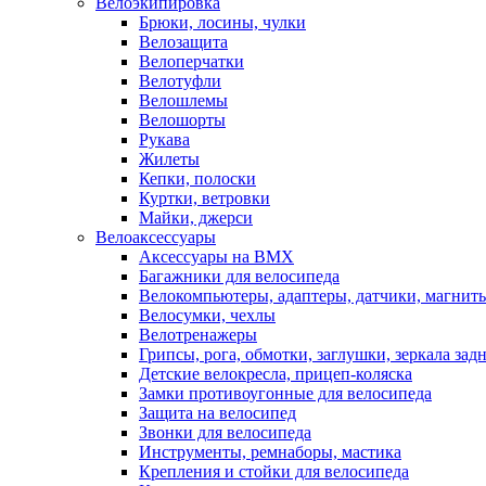
Велоэкипировка
Брюки, лосины, чулки
Велозащита
Велоперчатки
Велотуфли
Велошлемы
Велошорты
Рукава
Жилеты
Кепки, полоски
Куртки, ветровки
Майки, джерси
Велоаксессуары
Аксессуары на BMX
Багажники для велосипеда
Велокомпьютеры, адаптеры, датчики, магниты
Велосумки, чехлы
Велотренажеры
Грипсы, рога, обмотки, заглушки, зеркала зад
Детские велокресла, прицеп-коляска
Замки противоугонные для велосипеда
Защита на велосипед
Звонки для велосипеда
Инструменты, ремнаборы, мастика
Крепления и стойки для велосипеда