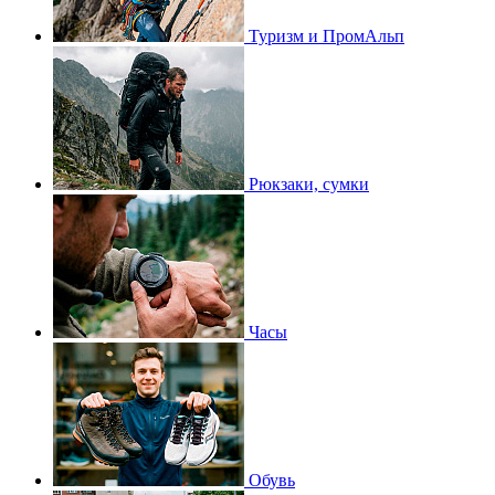
Туризм и ПромАльп
Рюкзаки, сумки
Часы
Обувь