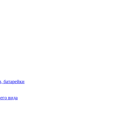
, батарейки
него вида