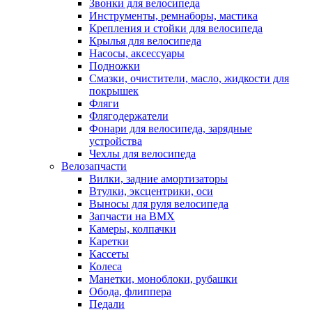
Звонки для велосипеда
Инструменты, ремнаборы, мастика
Крепления и стойки для велосипеда
Крылья для велосипеда
Насосы, аксессуары
Подножки
Смазки, очистители, масло, жидкости для
покрышек
Фляги
Флягодержатели
Фонари для велосипеда, зарядные
устройства
Чехлы для велосипеда
Велозапчасти
Вилки, задние амортизаторы
Втулки, эксцентрики, оси
Выносы для руля велосипеда
Запчасти на BMX
Камеры, колпачки
Каретки
Кассеты
Колеса
Манетки, моноблоки, рубашки
Обода, флиппера
Педали