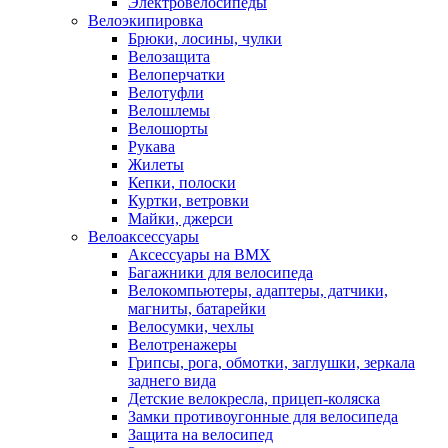
Электровелосипеды
Велоэкипировка
Брюки, лосины, чулки
Велозащита
Велоперчатки
Велотуфли
Велошлемы
Велошорты
Рукава
Жилеты
Кепки, полоски
Куртки, ветровки
Майки, джерси
Велоаксессуары
Аксессуары на BMX
Багажники для велосипеда
Велокомпьютеры, адаптеры, датчики,
магниты, батарейки
Велосумки, чехлы
Велотренажеры
Грипсы, рога, обмотки, заглушки, зеркала
заднего вида
Детские велокресла, прицеп-коляска
Замки противоугонные для велосипеда
Защита на велосипед