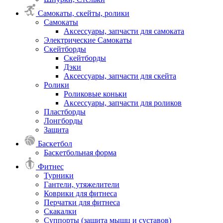
Самокаты, скейты, ролики
Самокаты
Аксессуары, запчасти для самоката
Электрические Самокаты
Скейтборды
Скейтборды
Дэки
Аксессуары, запчасти для скейта
Ролики
Роликовые коньки
Аксессуары, запчасти для роликов
Пластборды
Лонгборды
Защита
Баскетбол
Баскетбольная форма
Фитнес
Турники
Гантели, утяжелители
Коврики для фитнеса
Перчатки для фитнеса
Скакалки
Суппорты (защита мышц и суставов)