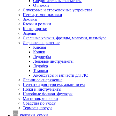
Соединительные элементы
Оттяжки
Спусковые и страховочные устройства
Петли, самостраховки
Зажимы
Блоки и ролики
Каски, щитки
Зацепы
Скальные крючья, френды, молотки, шлямбура
Ледовое снаряжение
Клювы
Кошки
Ледорубы
Ледовые инструменты
Ледобур
Темляки
Аксессуары и запчасти для ЛС
Лавинное снаряжение
Перчатки для туризма, альпинизма
Ножи и инструменты
Налобные фонари, футляры
Магнезия, мешочки
Средства по уходу
Термосы, посуда
Рюкзаки, сумки