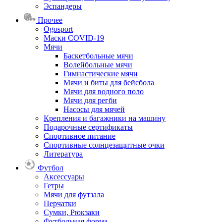
Эспандеры
Прочее
Ogosport
Маски COVID-19
Мячи
Баскетбольные мячи
Волейбольные мячи
Гимнастические мячи
Мячи и биты для бейсбола
Мячи для водного поло
Мячи для регби
Насосы для мячей
Крепления и багажники на машину
Подарочные сертификаты
Спортивное питание
Спортивные солнцезащитные очки
Литература
Футбол
Аксессуары
Гетры
Мячи для футзала
Перчатки
Сумки, Рюкзаки
Футбольная форма