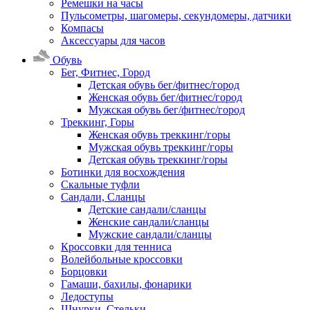
Ремешки на часы
Пульсометры, шагомеры, секундомеры, датчики
Компасы
Аксессуары для часов
Обувь
Бег, Фитнес, Город
Детская обувь бег/фитнес/город
Женская обувь бег/фитнес/город
Мужская обувь бег/фитнес/город
Треккинг, Горы
Женская обувь треккинг/горы
Мужская обувь треккинг/горы
Детская обувь треккинг/горы
Ботинки для восхождения
Скальные туфли
Сандали, Сланцы
Детские сандали/сланцы
Женские сандали/сланцы
Мужские сандали/сланцы
Кроссовки для тенниса
Волейбольные кроссовки
Борцовки
Гамаши, бахилы, фонарики
Ледоступы
Шнурки, Стельки