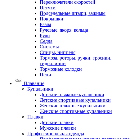
Переключатели скоростей
Петухи
Подседельные штыри, зажимы
Покрышки
Рамы
Рулевые, якоря, кольца
Рули
Седла
Системы
Спицы, ниппеля
Тормоза, роторы, ручки, тросики,
гидролинии
Тормозные колодки
Цепи
Плавание
Купальники
Детские пляжные купальники
Детские спортивные купальники
Женские пляжные купальники
Женские спортивные купальники
Плавки
Детские плавки
Мужские плавки
Профессиональная одежда