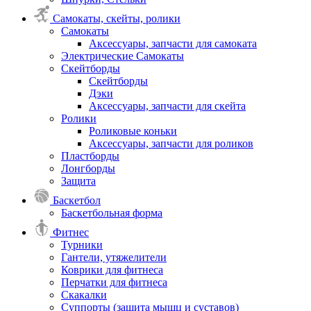
Самокаты, скейты, ролики
Самокаты
Аксессуары, запчасти для самоката
Электрические Самокаты
Скейтборды
Скейтборды
Дэки
Аксессуары, запчасти для скейта
Ролики
Роликовые коньки
Аксессуары, запчасти для роликов
Пластборды
Лонгборды
Защита
Баскетбол
Баскетбольная форма
Фитнес
Турники
Гантели, утяжелители
Коврики для фитнеса
Перчатки для фитнеса
Скакалки
Суппорты (защита мышц и суставов)