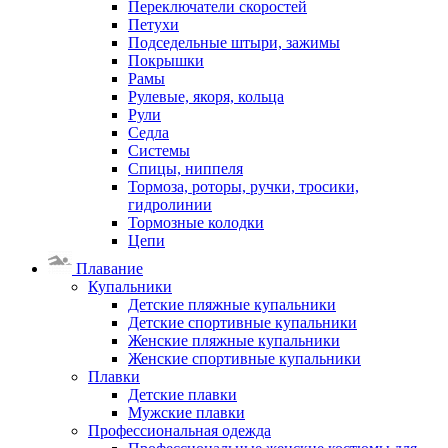
Переключатели скоростей
Петухи
Подседельные штыри, зажимы
Покрышки
Рамы
Рулевые, якоря, кольца
Рули
Седла
Системы
Спицы, ниппеля
Тормоза, роторы, ручки, тросики,
гидролинии
Тормозные колодки
Цепи
Плавание
Купальники
Детские пляжные купальники
Детские спортивные купальники
Женские пляжные купальники
Женские спортивные купальники
Плавки
Детские плавки
Мужские плавки
Профессиональная одежда