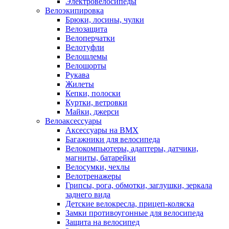
Электровелосипеды
Велоэкипировка
Брюки, лосины, чулки
Велозащита
Велоперчатки
Велотуфли
Велошлемы
Велошорты
Рукава
Жилеты
Кепки, полоски
Куртки, ветровки
Майки, джерси
Велоаксессуары
Аксессуары на BMX
Багажники для велосипеда
Велокомпьютеры, адаптеры, датчики,
магниты, батарейки
Велосумки, чехлы
Велотренажеры
Грипсы, рога, обмотки, заглушки, зеркала
заднего вида
Детские велокресла, прицеп-коляска
Замки противоугонные для велосипеда
Защита на велосипед