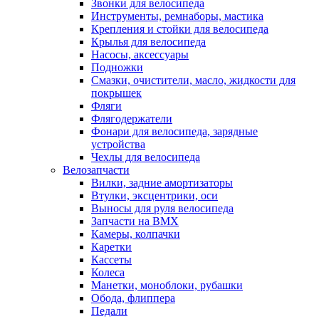
Звонки для велосипеда
Инструменты, ремнаборы, мастика
Крепления и стойки для велосипеда
Крылья для велосипеда
Насосы, аксессуары
Подножки
Смазки, очистители, масло, жидкости для
покрышек
Фляги
Флягодержатели
Фонари для велосипеда, зарядные
устройства
Чехлы для велосипеда
Велозапчасти
Вилки, задние амортизаторы
Втулки, эксцентрики, оси
Выносы для руля велосипеда
Запчасти на BMX
Камеры, колпачки
Каретки
Кассеты
Колеса
Манетки, моноблоки, рубашки
Обода, флиппера
Педали