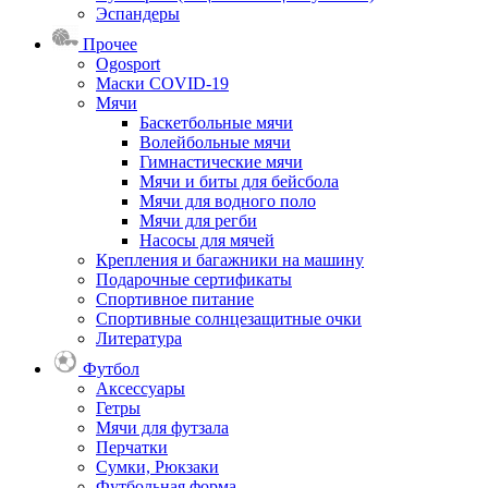
Эспандеры
Прочее
Ogosport
Маски COVID-19
Мячи
Баскетбольные мячи
Волейбольные мячи
Гимнастические мячи
Мячи и биты для бейсбола
Мячи для водного поло
Мячи для регби
Насосы для мячей
Крепления и багажники на машину
Подарочные сертификаты
Спортивное питание
Спортивные солнцезащитные очки
Литература
Футбол
Аксессуары
Гетры
Мячи для футзала
Перчатки
Сумки, Рюкзаки
Футбольная форма