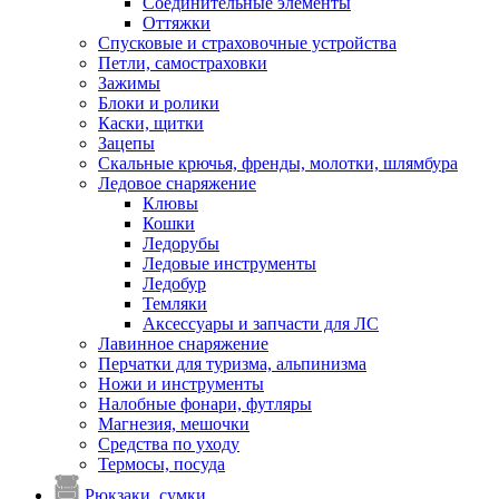
Соединительные элементы
Оттяжки
Спусковые и страховочные устройства
Петли, самостраховки
Зажимы
Блоки и ролики
Каски, щитки
Зацепы
Скальные крючья, френды, молотки, шлямбура
Ледовое снаряжение
Клювы
Кошки
Ледорубы
Ледовые инструменты
Ледобур
Темляки
Аксессуары и запчасти для ЛС
Лавинное снаряжение
Перчатки для туризма, альпинизма
Ножи и инструменты
Налобные фонари, футляры
Магнезия, мешочки
Средства по уходу
Термосы, посуда
Рюкзаки, сумки