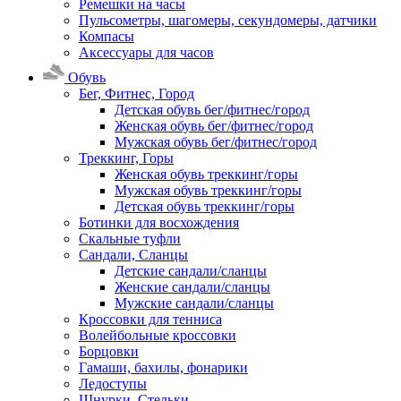
Ремешки на часы
Пульсометры, шагомеры, секундомеры, датчики
Компасы
Аксессуары для часов
Обувь
Бег, Фитнес, Город
Детская обувь бег/фитнес/город
Женская обувь бег/фитнес/город
Мужская обувь бег/фитнес/город
Треккинг, Горы
Женская обувь треккинг/горы
Мужская обувь треккинг/горы
Детская обувь треккинг/горы
Ботинки для восхождения
Скальные туфли
Сандали, Сланцы
Детские сандали/сланцы
Женские сандали/сланцы
Мужские сандали/сланцы
Кроссовки для тенниса
Волейбольные кроссовки
Борцовки
Гамаши, бахилы, фонарики
Ледоступы
Шнурки, Стельки