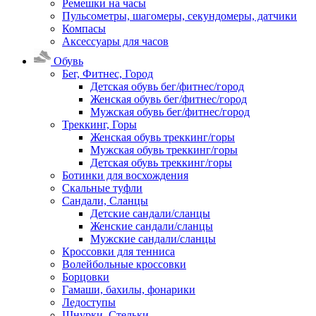
Ремешки на часы
Пульсометры, шагомеры, секундомеры, датчики
Компасы
Аксессуары для часов
Обувь
Бег, Фитнес, Город
Детская обувь бег/фитнес/город
Женская обувь бег/фитнес/город
Мужская обувь бег/фитнес/город
Треккинг, Горы
Женская обувь треккинг/горы
Мужская обувь треккинг/горы
Детская обувь треккинг/горы
Ботинки для восхождения
Скальные туфли
Сандали, Сланцы
Детские сандали/сланцы
Женские сандали/сланцы
Мужские сандали/сланцы
Кроссовки для тенниса
Волейбольные кроссовки
Борцовки
Гамаши, бахилы, фонарики
Ледоступы
Шнурки, Стельки