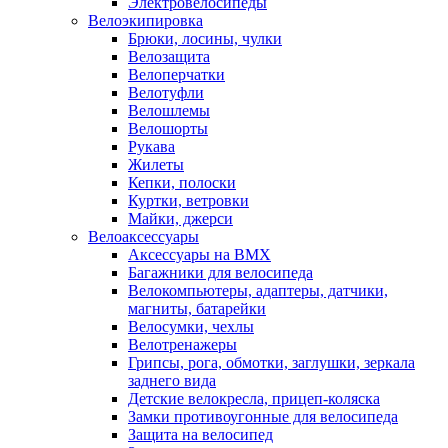
Электровелосипеды
Велоэкипировка
Брюки, лосины, чулки
Велозащита
Велоперчатки
Велотуфли
Велошлемы
Велошорты
Рукава
Жилеты
Кепки, полоски
Куртки, ветровки
Майки, джерси
Велоаксессуары
Аксессуары на BMX
Багажники для велосипеда
Велокомпьютеры, адаптеры, датчики,
магниты, батарейки
Велосумки, чехлы
Велотренажеры
Грипсы, рога, обмотки, заглушки, зеркала
заднего вида
Детские велокресла, прицеп-коляска
Замки противоугонные для велосипеда
Защита на велосипед