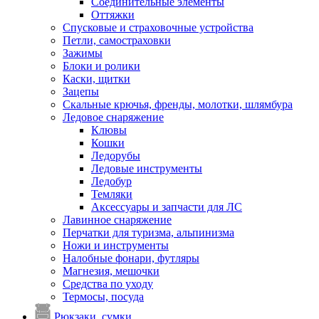
Соединительные элементы
Оттяжки
Спусковые и страховочные устройства
Петли, самостраховки
Зажимы
Блоки и ролики
Каски, щитки
Зацепы
Скальные крючья, френды, молотки, шлямбура
Ледовое снаряжение
Клювы
Кошки
Ледорубы
Ледовые инструменты
Ледобур
Темляки
Аксессуары и запчасти для ЛС
Лавинное снаряжение
Перчатки для туризма, альпинизма
Ножи и инструменты
Налобные фонари, футляры
Магнезия, мешочки
Средства по уходу
Термосы, посуда
Рюкзаки, сумки