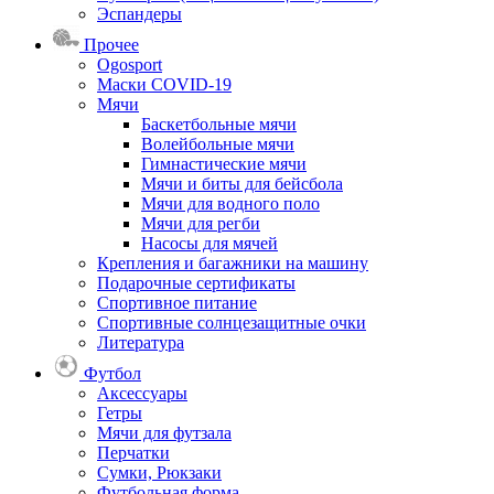
Эспандеры
Прочее
Ogosport
Маски COVID-19
Мячи
Баскетбольные мячи
Волейбольные мячи
Гимнастические мячи
Мячи и биты для бейсбола
Мячи для водного поло
Мячи для регби
Насосы для мячей
Крепления и багажники на машину
Подарочные сертификаты
Спортивное питание
Спортивные солнцезащитные очки
Литература
Футбол
Аксессуары
Гетры
Мячи для футзала
Перчатки
Сумки, Рюкзаки
Футбольная форма