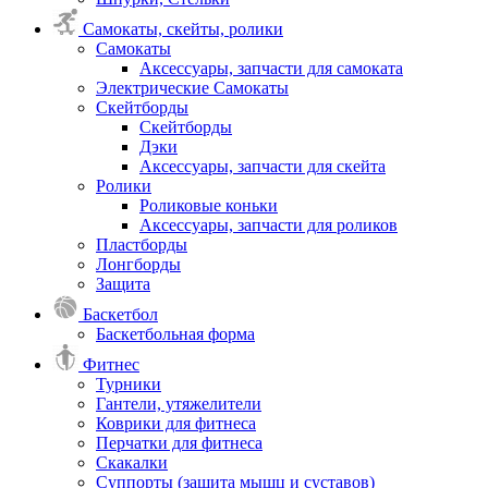
Самокаты, скейты, ролики
Самокаты
Аксессуары, запчасти для самоката
Электрические Самокаты
Скейтборды
Скейтборды
Дэки
Аксессуары, запчасти для скейта
Ролики
Роликовые коньки
Аксессуары, запчасти для роликов
Пластборды
Лонгборды
Защита
Баскетбол
Баскетбольная форма
Фитнес
Турники
Гантели, утяжелители
Коврики для фитнеса
Перчатки для фитнеса
Скакалки
Суппорты (защита мышц и суставов)