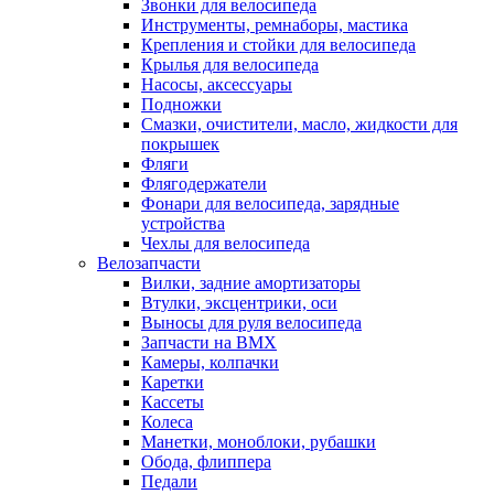
Звонки для велосипеда
Инструменты, ремнаборы, мастика
Крепления и стойки для велосипеда
Крылья для велосипеда
Насосы, аксессуары
Подножки
Смазки, очистители, масло, жидкости для
покрышек
Фляги
Флягодержатели
Фонари для велосипеда, зарядные
устройства
Чехлы для велосипеда
Велозапчасти
Вилки, задние амортизаторы
Втулки, эксцентрики, оси
Выносы для руля велосипеда
Запчасти на BMX
Камеры, колпачки
Каретки
Кассеты
Колеса
Манетки, моноблоки, рубашки
Обода, флиппера
Педали