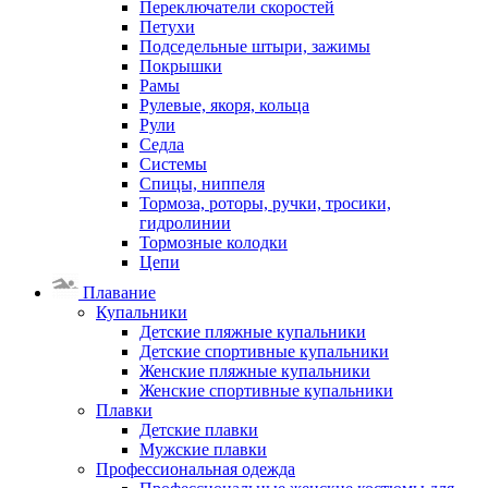
Переключатели скоростей
Петухи
Подседельные штыри, зажимы
Покрышки
Рамы
Рулевые, якоря, кольца
Рули
Седла
Системы
Спицы, ниппеля
Тормоза, роторы, ручки, тросики,
гидролинии
Тормозные колодки
Цепи
Плавание
Купальники
Детские пляжные купальники
Детские спортивные купальники
Женские пляжные купальники
Женские спортивные купальники
Плавки
Детские плавки
Мужские плавки
Профессиональная одежда