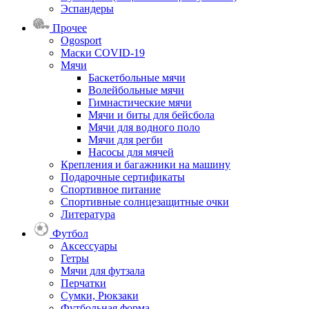
Эспандеры
Прочее
Ogosport
Маски COVID-19
Мячи
Баскетбольные мячи
Волейбольные мячи
Гимнастические мячи
Мячи и биты для бейсбола
Мячи для водного поло
Мячи для регби
Насосы для мячей
Крепления и багажники на машину
Подарочные сертификаты
Спортивное питание
Спортивные солнцезащитные очки
Литература
Футбол
Аксессуары
Гетры
Мячи для футзала
Перчатки
Сумки, Рюкзаки
Футбольная форма