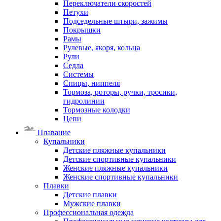
Переключатели скоростей
Петухи
Подседельные штыри, зажимы
Покрышки
Рамы
Рулевые, якоря, кольца
Рули
Седла
Системы
Спицы, ниппеля
Тормоза, роторы, ручки, тросики,
гидролинии
Тормозные колодки
Цепи
Плавание
Купальники
Детские пляжные купальники
Детские спортивные купальники
Женские пляжные купальники
Женские спортивные купальники
Плавки
Детские плавки
Мужские плавки
Профессиональная одежда