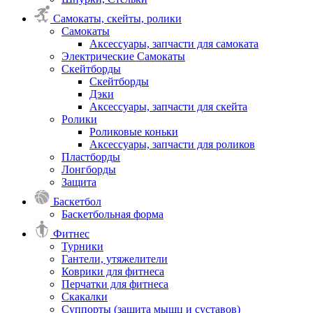
Самокаты, скейты, ролики
Самокаты
Аксессуары, запчасти для самоката
Электрические Самокаты
Скейтборды
Скейтборды
Дэки
Аксессуары, запчасти для скейта
Ролики
Роликовые коньки
Аксессуары, запчасти для роликов
Пластборды
Лонгборды
Защита
Баскетбол
Баскетбольная форма
Фитнес
Турники
Гантели, утяжелители
Коврики для фитнеса
Перчатки для фитнеса
Скакалки
Суппорты (защита мышц и суставов)