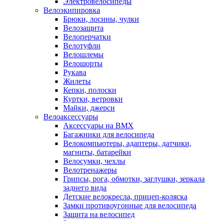
Электровелосипеды
Велоэкипировка
Брюки, лосины, чулки
Велозащита
Велоперчатки
Велотуфли
Велошлемы
Велошорты
Рукава
Жилеты
Кепки, полоски
Куртки, ветровки
Майки, джерси
Велоаксессуары
Аксессуары на BMX
Багажники для велосипеда
Велокомпьютеры, адаптеры, датчики,
магниты, батарейки
Велосумки, чехлы
Велотренажеры
Грипсы, рога, обмотки, заглушки, зеркала
заднего вида
Детские велокресла, прицеп-коляска
Замки противоугонные для велосипеда
Защита на велосипед