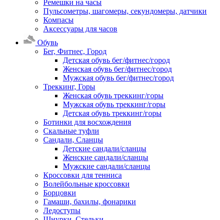
Ремешки на часы
Пульсометры, шагомеры, секундомеры, датчики
Компасы
Аксессуары для часов
Обувь
Бег, Фитнес, Город
Детская обувь бег/фитнес/город
Женская обувь бег/фитнес/город
Мужская обувь бег/фитнес/город
Треккинг, Горы
Женская обувь треккинг/горы
Мужская обувь треккинг/горы
Детская обувь треккинг/горы
Ботинки для восхождения
Скальные туфли
Сандали, Сланцы
Детские сандали/сланцы
Женские сандали/сланцы
Мужские сандали/сланцы
Кроссовки для тенниса
Волейбольные кроссовки
Борцовки
Гамаши, бахилы, фонарики
Ледоступы
Шнурки, Стельки