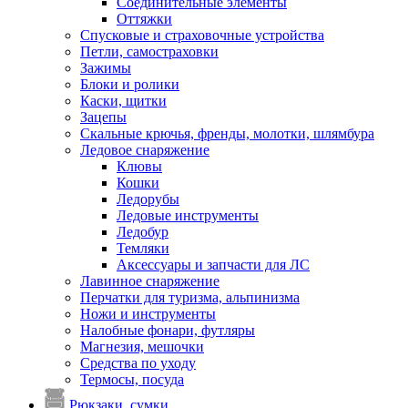
Соединительные элементы
Оттяжки
Спусковые и страховочные устройства
Петли, самостраховки
Зажимы
Блоки и ролики
Каски, щитки
Зацепы
Скальные крючья, френды, молотки, шлямбура
Ледовое снаряжение
Клювы
Кошки
Ледорубы
Ледовые инструменты
Ледобур
Темляки
Аксессуары и запчасти для ЛС
Лавинное снаряжение
Перчатки для туризма, альпинизма
Ножи и инструменты
Налобные фонари, футляры
Магнезия, мешочки
Средства по уходу
Термосы, посуда
Рюкзаки, сумки