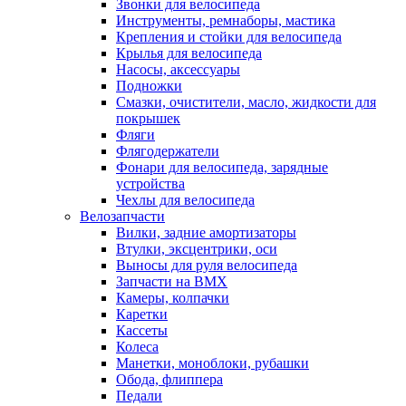
Звонки для велосипеда
Инструменты, ремнаборы, мастика
Крепления и стойки для велосипеда
Крылья для велосипеда
Насосы, аксессуары
Подножки
Смазки, очистители, масло, жидкости для
покрышек
Фляги
Флягодержатели
Фонари для велосипеда, зарядные
устройства
Чехлы для велосипеда
Велозапчасти
Вилки, задние амортизаторы
Втулки, эксцентрики, оси
Выносы для руля велосипеда
Запчасти на BMX
Камеры, колпачки
Каретки
Кассеты
Колеса
Манетки, моноблоки, рубашки
Обода, флиппера
Педали