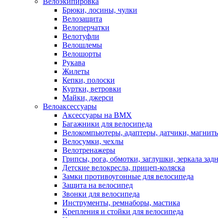
Велоэкипировка
Брюки, лосины, чулки
Велозащита
Велоперчатки
Велотуфли
Велошлемы
Велошорты
Рукава
Жилеты
Кепки, полоски
Куртки, ветровки
Майки, джерси
Велоаксессуары
Аксессуары на BMX
Багажники для велосипеда
Велокомпьютеры, адаптеры, датчики, магниты
Велосумки, чехлы
Велотренажеры
Грипсы, рога, обмотки, заглушки, зеркала зад
Детские велокресла, прицеп-коляска
Замки противоугонные для велосипеда
Защита на велосипед
Звонки для велосипеда
Инструменты, ремнаборы, мастика
Крепления и стойки для велосипеда