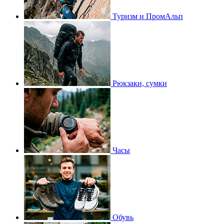
Туризм и ПромАльп
Рюкзаки, сумки
Часы
Обувь