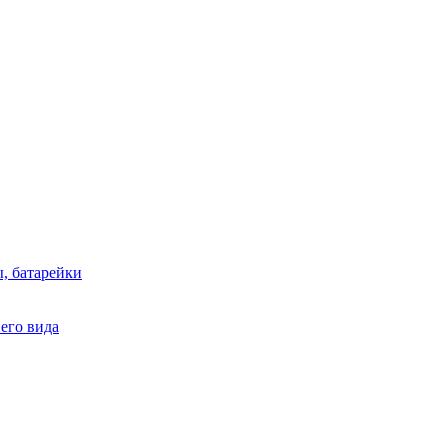
, батарейки
него вида