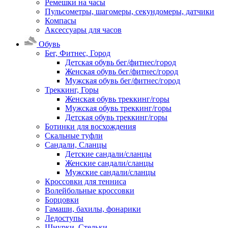
Ремешки на часы
Пульсометры, шагомеры, секундомеры, датчики
Компасы
Аксессуары для часов
Обувь
Бег, Фитнес, Город
Детская обувь бег/фитнес/город
Женская обувь бег/фитнес/город
Мужская обувь бег/фитнес/город
Треккинг, Горы
Женская обувь треккинг/горы
Мужская обувь треккинг/горы
Детская обувь треккинг/горы
Ботинки для восхождения
Скальные туфли
Сандали, Сланцы
Детские сандали/сланцы
Женские сандали/сланцы
Мужские сандали/сланцы
Кроссовки для тенниса
Волейбольные кроссовки
Борцовки
Гамаши, бахилы, фонарики
Ледоступы
Шнурки, Стельки