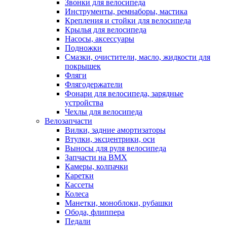
Звонки для велосипеда
Инструменты, ремнаборы, мастика
Крепления и стойки для велосипеда
Крылья для велосипеда
Насосы, аксессуары
Подножки
Смазки, очистители, масло, жидкости для
покрышек
Фляги
Флягодержатели
Фонари для велосипеда, зарядные
устройства
Чехлы для велосипеда
Велозапчасти
Вилки, задние амортизаторы
Втулки, эксцентрики, оси
Выносы для руля велосипеда
Запчасти на BMX
Камеры, колпачки
Каретки
Кассеты
Колеса
Манетки, моноблоки, рубашки
Обода, флиппера
Педали