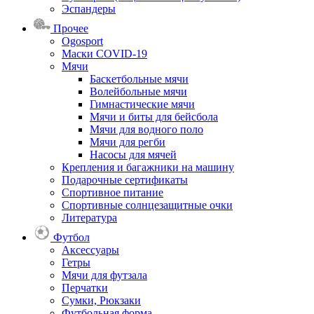
Эспандеры
Прочее
Ogosport
Маски COVID-19
Мячи
Баскетбольные мячи
Волейбольные мячи
Гимнастические мячи
Мячи и биты для бейсбола
Мячи для водного поло
Мячи для регби
Насосы для мячей
Крепления и багажники на машину
Подарочные сертификаты
Спортивное питание
Спортивные солнцезащитные очки
Литература
Футбол
Аксессуары
Гетры
Мячи для футзала
Перчатки
Сумки, Рюкзаки
Футбольная форма