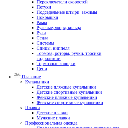
Переключатели скоростей
Петухи
Подседельные штыри, зажимы
Покрышки
Рамы
Рулевые, якоря, кольца
Рули
Седла
Системы
Спицы, ниппеля
Тормоза, роторы, ручки, тросики,
гидролинии
Тормозные колодки
Цепи
Плавание
Купальники
Детские пляжные купальники
Детские спортивные купальники
Женские пляжные купальники
Женские спортивные купальники
Плавки
Детские плавки
Мужские плавки
Профессиональная одежда