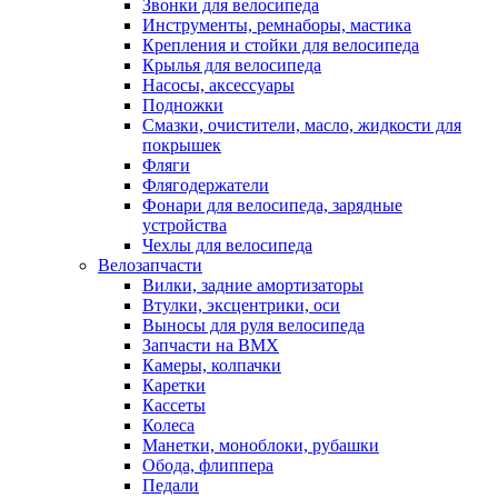
Звонки для велосипеда
Инструменты, ремнаборы, мастика
Крепления и стойки для велосипеда
Крылья для велосипеда
Насосы, аксессуары
Подножки
Смазки, очистители, масло, жидкости для
покрышек
Фляги
Флягодержатели
Фонари для велосипеда, зарядные
устройства
Чехлы для велосипеда
Велозапчасти
Вилки, задние амортизаторы
Втулки, эксцентрики, оси
Выносы для руля велосипеда
Запчасти на BMX
Камеры, колпачки
Каретки
Кассеты
Колеса
Манетки, моноблоки, рубашки
Обода, флиппера
Педали