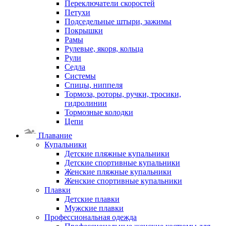
Переключатели скоростей
Петухи
Подседельные штыри, зажимы
Покрышки
Рамы
Рулевые, якоря, кольца
Рули
Седла
Системы
Спицы, ниппеля
Тормоза, роторы, ручки, тросики,
гидролинии
Тормозные колодки
Цепи
Плавание
Купальники
Детские пляжные купальники
Детские спортивные купальники
Женские пляжные купальники
Женские спортивные купальники
Плавки
Детские плавки
Мужские плавки
Профессиональная одежда