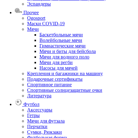
Эспандеры
Прочее
Ogosport
Маски COVID-19
Мячи
Баскетбольные мячи
Волейбольные мячи
Гимнастические мячи
Мячи и биты для бейсбола
Мячи для водного поло
Мячи для регби
Насосы для мячей
Крепления и багажники на машину
Подарочные сертификаты
Спортивное питание
Спортивные солнцезащитные очки
Литература
Футбол
Аксессуары
Гетры
Мячи для футзала
Перчатки
Сумки, Рюкзаки
Футбольная форма