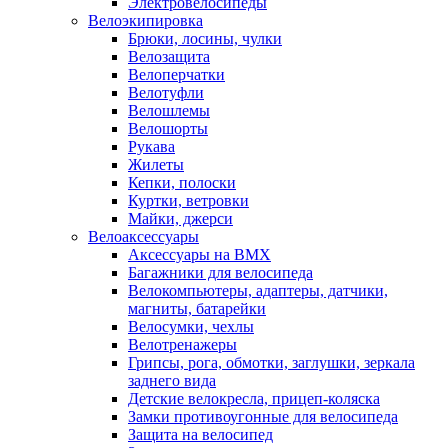
Электровелосипеды
Велоэкипировка
Брюки, лосины, чулки
Велозащита
Велоперчатки
Велотуфли
Велошлемы
Велошорты
Рукава
Жилеты
Кепки, полоски
Куртки, ветровки
Майки, джерси
Велоаксессуары
Аксессуары на BMX
Багажники для велосипеда
Велокомпьютеры, адаптеры, датчики,
магниты, батарейки
Велосумки, чехлы
Велотренажеры
Грипсы, рога, обмотки, заглушки, зеркала
заднего вида
Детские велокресла, прицеп-коляска
Замки противоугонные для велосипеда
Защита на велосипед