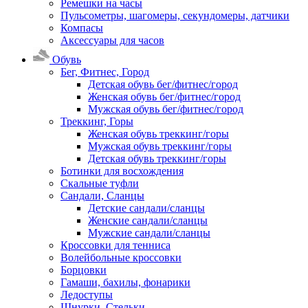
Ремешки на часы
Пульсометры, шагомеры, секундомеры, датчики
Компасы
Аксессуары для часов
Обувь
Бег, Фитнес, Город
Детская обувь бег/фитнес/город
Женская обувь бег/фитнес/город
Мужская обувь бег/фитнес/город
Треккинг, Горы
Женская обувь треккинг/горы
Мужская обувь треккинг/горы
Детская обувь треккинг/горы
Ботинки для восхождения
Скальные туфли
Сандали, Сланцы
Детские сандали/сланцы
Женские сандали/сланцы
Мужские сандали/сланцы
Кроссовки для тенниса
Волейбольные кроссовки
Борцовки
Гамаши, бахилы, фонарики
Ледоступы
Шнурки, Стельки