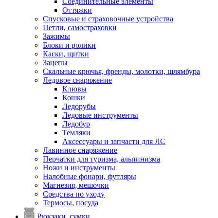
Соединительные элементы
Оттяжки
Спусковые и страховочные устройства
Петли, самостраховки
Зажимы
Блоки и ролики
Каски, щитки
Зацепы
Скальные крючья, френды, молотки, шлямбура
Ледовое снаряжение
Клювы
Кошки
Ледорубы
Ледовые инструменты
Ледобур
Темляки
Аксессуары и запчасти для ЛС
Лавинное снаряжение
Перчатки для туризма, альпинизма
Ножи и инструменты
Налобные фонари, футляры
Магнезия, мешочки
Средства по уходу
Термосы, посуда
Рюкзаки, сумки