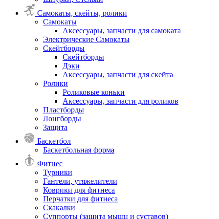
Самокаты, скейты, ролики
Самокаты
Аксессуары, запчасти для самоката
Электрические Самокаты
Скейтборды
Скейтборды
Дэки
Аксессуары, запчасти для скейта
Ролики
Роликовые коньки
Аксессуары, запчасти для роликов
Пластборды
Лонгборды
Защита
Баскетбол
Баскетбольная форма
Фитнес
Турники
Гантели, утяжелители
Коврики для фитнеса
Перчатки для фитнеса
Скакалки
Суппорты (защита мышц и суставов)