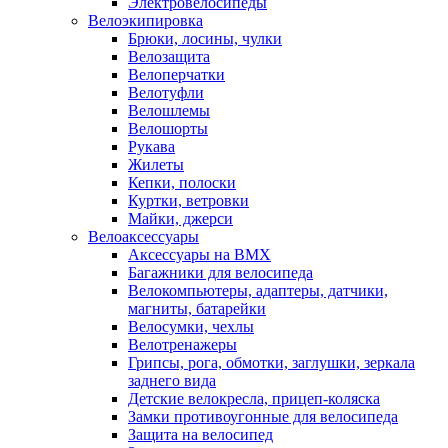
Электровелосипеды
Велоэкипировка
Брюки, лосины, чулки
Велозащита
Велоперчатки
Велотуфли
Велошлемы
Велошорты
Рукава
Жилеты
Кепки, полоски
Куртки, ветровки
Майки, джерси
Велоаксессуары
Аксессуары на BMX
Багажники для велосипеда
Велокомпьютеры, адаптеры, датчики,
магниты, батарейки
Велосумки, чехлы
Велотренажеры
Грипсы, рога, обмотки, заглушки, зеркала
заднего вида
Детские велокресла, прицеп-коляска
Замки противоугонные для велосипеда
Защита на велосипед