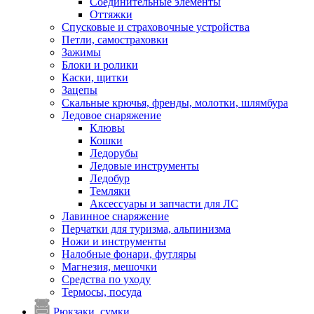
Соединительные элементы
Оттяжки
Спусковые и страховочные устройства
Петли, самостраховки
Зажимы
Блоки и ролики
Каски, щитки
Зацепы
Скальные крючья, френды, молотки, шлямбура
Ледовое снаряжение
Клювы
Кошки
Ледорубы
Ледовые инструменты
Ледобур
Темляки
Аксессуары и запчасти для ЛС
Лавинное снаряжение
Перчатки для туризма, альпинизма
Ножи и инструменты
Налобные фонари, футляры
Магнезия, мешочки
Средства по уходу
Термосы, посуда
Рюкзаки, сумки