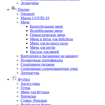
Эспандеры
Прочее
Ogosport
Маски COVID-19
Мячи
Баскетбольные мячи
Волейбольные мячи
Гимнастические мячи
Мячи и биты для бейсбола
Мячи для водного поло
Мячи для регби
Насосы для мячей
Крепления и багажники на машину
Подарочные сертификаты
Спортивное питание
Спортивные солнцезащитные очки
Литература
Футбол
Аксессуары
Гетры
Мячи для футзала
Перчатки
Сумки, Рюкзаки
Футбольная форма