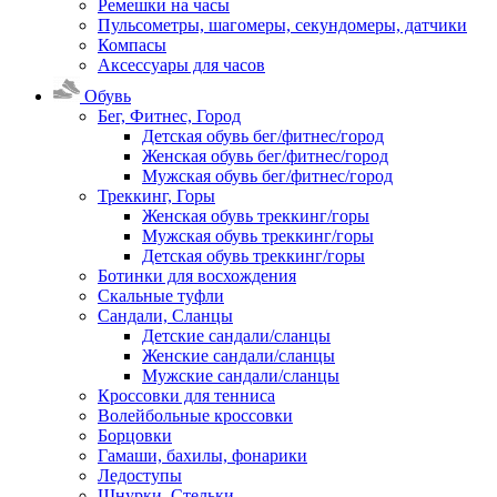
Ремешки на часы
Пульсометры, шагомеры, секундомеры, датчики
Компасы
Аксессуары для часов
Обувь
Бег, Фитнес, Город
Детская обувь бег/фитнес/город
Женская обувь бег/фитнес/город
Мужская обувь бег/фитнес/город
Треккинг, Горы
Женская обувь треккинг/горы
Мужская обувь треккинг/горы
Детская обувь треккинг/горы
Ботинки для восхождения
Скальные туфли
Сандали, Сланцы
Детские сандали/сланцы
Женские сандали/сланцы
Мужские сандали/сланцы
Кроссовки для тенниса
Волейбольные кроссовки
Борцовки
Гамаши, бахилы, фонарики
Ледоступы
Шнурки, Стельки