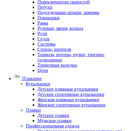
Переключатели скоростей
Петухи
Подседельные штыри, зажимы
Покрышки
Рамы
Рулевые, якоря, кольца
Рули
Седла
Системы
Спицы, ниппеля
Тормоза, роторы, ручки, тросики,
гидролинии
Тормозные колодки
Цепи
Плавание
Купальники
Детские пляжные купальники
Детские спортивные купальники
Женские пляжные купальники
Женские спортивные купальники
Плавки
Детские плавки
Мужские плавки
Профессиональная одежда