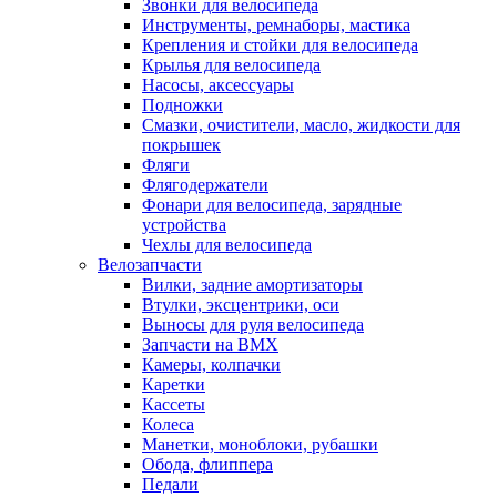
Звонки для велосипеда
Инструменты, ремнаборы, мастика
Крепления и стойки для велосипеда
Крылья для велосипеда
Насосы, аксессуары
Подножки
Смазки, очистители, масло, жидкости для
покрышек
Фляги
Флягодержатели
Фонари для велосипеда, зарядные
устройства
Чехлы для велосипеда
Велозапчасти
Вилки, задние амортизаторы
Втулки, эксцентрики, оси
Выносы для руля велосипеда
Запчасти на BMX
Камеры, колпачки
Каретки
Кассеты
Колеса
Манетки, моноблоки, рубашки
Обода, флиппера
Педали