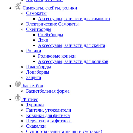
Самокаты, скейты, ролики
Самокаты
Аксессуары, запчасти для самоката
Электрические Самокаты
Скейтборды
Скейтборды
Дэки
Аксессуары, запчасти для скейта
Ролики
Роликовые коньки
Аксессуары, запчасти для роликов
Пластборды
Лонгборды
Защита
Баскетбол
Баскетбольная форма
Фитнес
Турники
Гантели, утяжелители
Коврики для фитнеса
Перчатки для фитнеса
Скакалки
Суппорты (защита мышц и суставов)