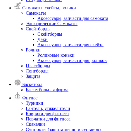
Самокаты, скейты, ролики
Самокаты
Аксессуары, запчасти для самоката
Электрические Самокаты
Скейтборды
Скейтборды
Дэки
Аксессуары, запчасти для скейта
Ролики
Роликовые коньки
Аксессуары, запчасти для роликов
Пластборды
Лонгборды
Защита
Баскетбол
Баскетбольная форма
Фитнес
Турники
Гантели, утяжелители
Коврики для фитнеса
Перчатки для фитнеса
Скакалки
Суппорты (защита мышц и суставов)