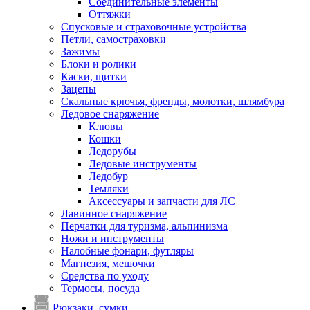
Соединительные элементы
Оттяжки
Спусковые и страховочные устройства
Петли, самостраховки
Зажимы
Блоки и ролики
Каски, щитки
Зацепы
Скальные крючья, френды, молотки, шлямбура
Ледовое снаряжение
Клювы
Кошки
Ледорубы
Ледовые инструменты
Ледобур
Темляки
Аксессуары и запчасти для ЛС
Лавинное снаряжение
Перчатки для туризма, альпинизма
Ножи и инструменты
Налобные фонари, футляры
Магнезия, мешочки
Средства по уходу
Термосы, посуда
Рюкзаки, сумки