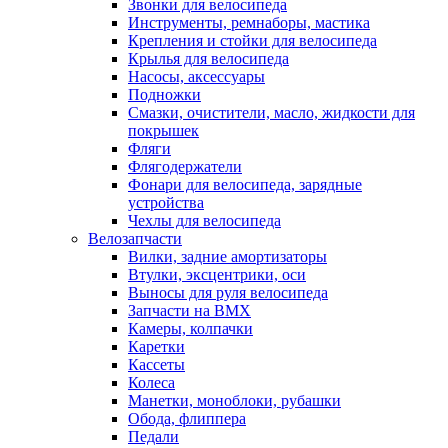
Звонки для велосипеда
Инструменты, ремнаборы, мастика
Крепления и стойки для велосипеда
Крылья для велосипеда
Насосы, аксессуары
Подножки
Смазки, очистители, масло, жидкости для
покрышек
Фляги
Флягодержатели
Фонари для велосипеда, зарядные
устройства
Чехлы для велосипеда
Велозапчасти
Вилки, задние амортизаторы
Втулки, эксцентрики, оси
Выносы для руля велосипеда
Запчасти на BMX
Камеры, колпачки
Каретки
Кассеты
Колеса
Манетки, моноблоки, рубашки
Обода, флиппера
Педали