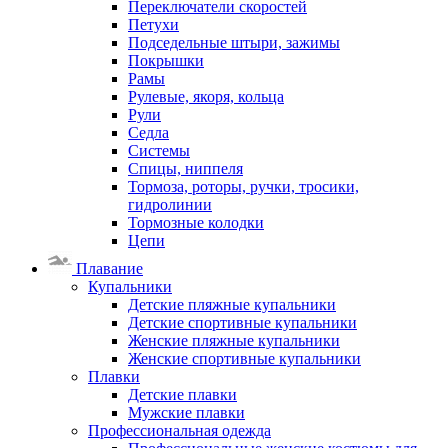
Переключатели скоростей
Петухи
Подседельные штыри, зажимы
Покрышки
Рамы
Рулевые, якоря, кольца
Рули
Седла
Системы
Спицы, ниппеля
Тормоза, роторы, ручки, тросики,
гидролинии
Тормозные колодки
Цепи
Плавание
Купальники
Детские пляжные купальники
Детские спортивные купальники
Женские пляжные купальники
Женские спортивные купальники
Плавки
Детские плавки
Мужские плавки
Профессиональная одежда