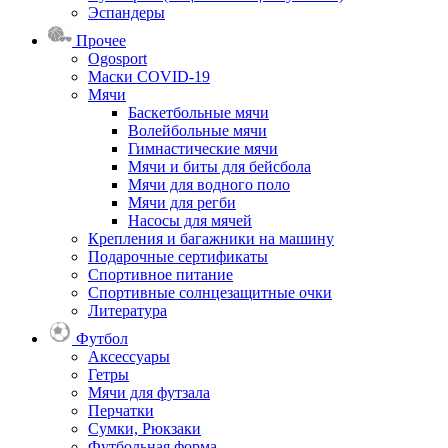
Эспандеры
Прочее
Ogosport
Маски COVID-19
Мячи
Баскетбольные мячи
Волейбольные мячи
Гимнастические мячи
Мячи и биты для бейсбола
Мячи для водного поло
Мячи для регби
Насосы для мячей
Крепления и багажники на машину
Подарочные сертификаты
Спортивное питание
Спортивные солнцезащитные очки
Литература
Футбол
Аксессуары
Гетры
Мячи для футзала
Перчатки
Сумки, Рюкзаки
Футбольная форма