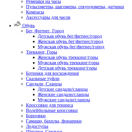
Ремешки на часы
Пульсометры, шагомеры, секундомеры, датчики
Компасы
Аксессуары для часов
Обувь
Бег, Фитнес, Город
Детская обувь бег/фитнес/город
Женская обувь бег/фитнес/город
Мужская обувь бег/фитнес/город
Треккинг, Горы
Женская обувь треккинг/горы
Мужская обувь треккинг/горы
Детская обувь треккинг/горы
Ботинки для восхождения
Скальные туфли
Сандали, Сланцы
Детские сандали/сланцы
Женские сандали/сланцы
Мужские сандали/сланцы
Кроссовки для тенниса
Волейбольные кроссовки
Борцовки
Гамаши, бахилы, фонарики
Ледоступы
Шнурки, Стельки