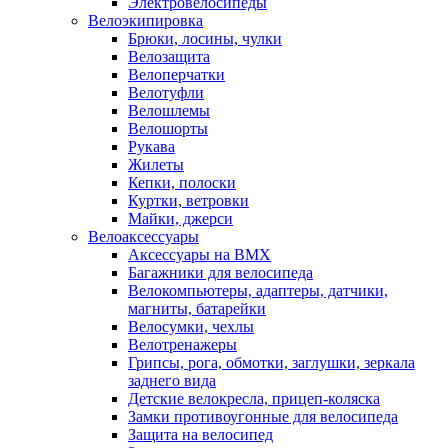
Электровелосипеды
Велоэкипировка
Брюки, лосины, чулки
Велозащита
Велоперчатки
Велотуфли
Велошлемы
Велошорты
Рукава
Жилеты
Кепки, полоски
Куртки, ветровки
Майки, джерси
Велоаксессуары
Аксессуары на BMX
Багажники для велосипеда
Велокомпьютеры, адаптеры, датчики,
магниты, батарейки
Велосумки, чехлы
Велотренажеры
Грипсы, рога, обмотки, заглушки, зеркала
заднего вида
Детские велокресла, прицеп-коляска
Замки противоугонные для велосипеда
Защита на велосипед