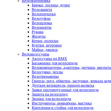
Велоэкипировка
Брюки, лосины, чулки
Велозащита
Велоперчатки
Велотуфли
Велошлемы
Велошорты
Рукава
Жилеты
Кепки, полоски
Куртки, ветровки
Майки, джерси
Велоаксессуары
Аксессуары на BMX
Багажники для велосипеда
Велокомпьютеры, адаптеры, датчики, магниты
Велосумки, чехлы
Велотренажеры
Грипсы, рога, обмотки, заглушки, зеркала зад
Детские велокресла, прицеп-коляска
Замки противоугонные для велосипеда
Защита на велосипед
Звонки для велосипеда
Инструменты, ремнаборы, мастика
Крепления и стойки для велосипеда