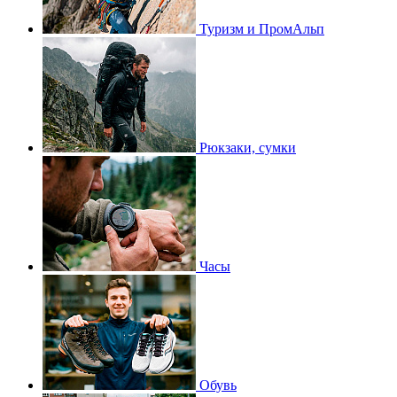
Туризм и ПромАльп
Рюкзаки, сумки
Часы
Обувь