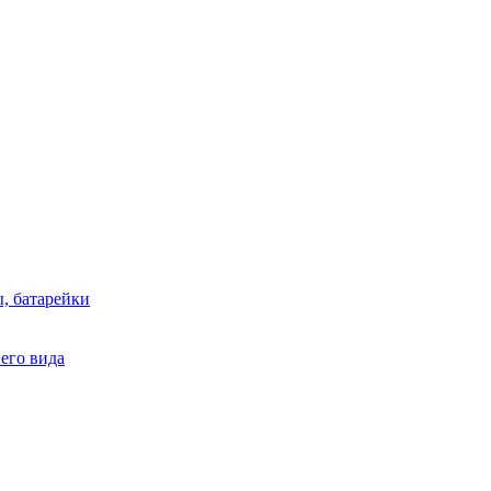
, батарейки
него вида