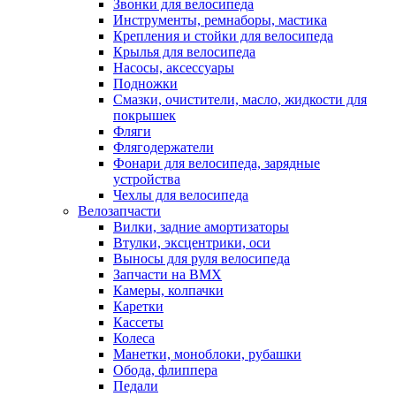
Звонки для велосипеда
Инструменты, ремнаборы, мастика
Крепления и стойки для велосипеда
Крылья для велосипеда
Насосы, аксессуары
Подножки
Смазки, очистители, масло, жидкости для
покрышек
Фляги
Флягодержатели
Фонари для велосипеда, зарядные
устройства
Чехлы для велосипеда
Велозапчасти
Вилки, задние амортизаторы
Втулки, эксцентрики, оси
Выносы для руля велосипеда
Запчасти на BMX
Камеры, колпачки
Каретки
Кассеты
Колеса
Манетки, моноблоки, рубашки
Обода, флиппера
Педали