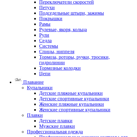
Переключатели скоростей
Петухи
Подседельные штыри, зажимы
Покрышки
Рамы
Рулевые, якоря, кольца
Рули
Седла
Системы
Спицы, ниппеля
Тормоза, роторы, ручки, тросики,
гидролинии
Тормозные колодки
Цепи
Плавание
Купальники
Детские пляжные купальники
Детские спортивные купальники
Женские пляжные купальники
Женские спортивные купальники
Плавки
Детские плавки
Мужские плавки
Профессиональная одежда