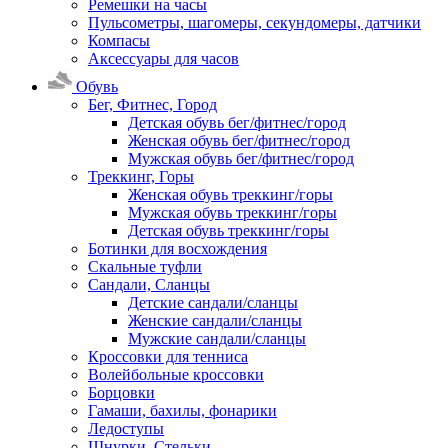
Ремешки на часы
Пульсометры, шагомеры, секундомеры, датчики
Компасы
Аксессуары для часов
Обувь
Бег, Фитнес, Город
Детская обувь бег/фитнес/город
Женская обувь бег/фитнес/город
Мужская обувь бег/фитнес/город
Треккинг, Горы
Женская обувь треккинг/горы
Мужская обувь треккинг/горы
Детская обувь треккинг/горы
Ботинки для восхождения
Скальные туфли
Сандали, Сланцы
Детские сандали/сланцы
Женские сандали/сланцы
Мужские сандали/сланцы
Кроссовки для тенниса
Волейбольные кроссовки
Борцовки
Гамаши, бахилы, фонарики
Ледоступы
Шнурки, Стельки