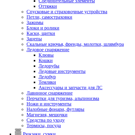
Соединительные элементы
Оттяжки
Спусковые и страховочные устройства
Петли, самостраховки
Зажимы
Блоки и ролики
Каски, щитки
Зацепы
Скальные крючья, френды, молотки, шлямбура
Ледовое снаряжение
Клювы
Кошки
Ледорубы
Ледовые инструменты
Ледобур
Темляки
Аксессуары и запчасти для ЛС
Лавинное снаряжение
Перчатки для туризма, альпинизма
Ножи и инструменты
Налобные фонари, футляры
Магнезия, мешочки
Средства по уходу
Термосы, посуда
Рюкзаки, сумки