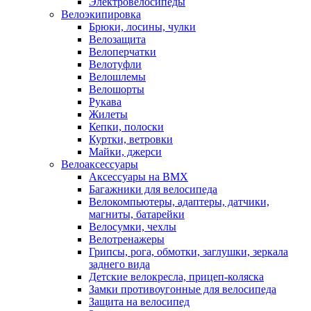
Электровелосипеды
Велоэкипировка
Брюки, лосины, чулки
Велозащита
Велоперчатки
Велотуфли
Велошлемы
Велошорты
Рукава
Жилеты
Кепки, полоски
Куртки, ветровки
Майки, джерси
Велоаксессуары
Аксессуары на BMX
Багажники для велосипеда
Велокомпьютеры, адаптеры, датчики,
магниты, батарейки
Велосумки, чехлы
Велотренажеры
Грипсы, рога, обмотки, заглушки, зеркала
заднего вида
Детские велокресла, прицеп-коляска
Замки противоугонные для велосипеда
Защита на велосипед