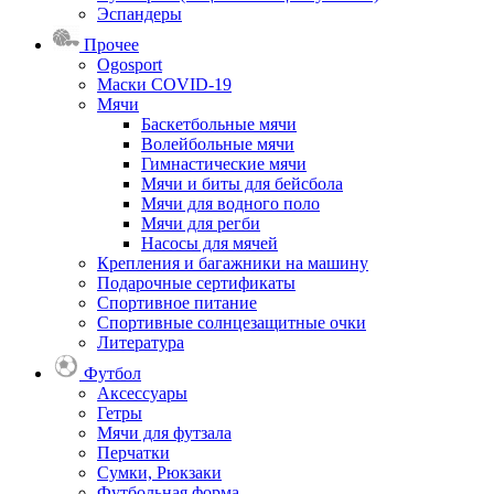
Эспандеры
Прочее
Ogosport
Маски COVID-19
Мячи
Баскетбольные мячи
Волейбольные мячи
Гимнастические мячи
Мячи и биты для бейсбола
Мячи для водного поло
Мячи для регби
Насосы для мячей
Крепления и багажники на машину
Подарочные сертификаты
Спортивное питание
Спортивные солнцезащитные очки
Литература
Футбол
Аксессуары
Гетры
Мячи для футзала
Перчатки
Сумки, Рюкзаки
Футбольная форма