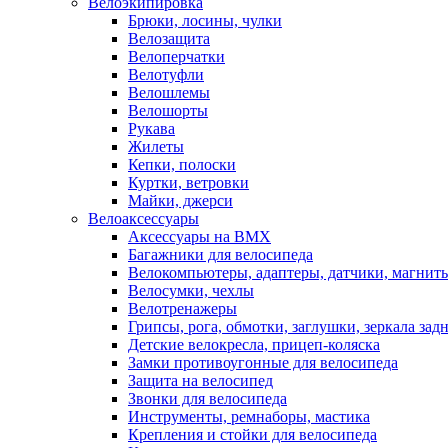
Велоэкипировка
Брюки, лосины, чулки
Велозащита
Велоперчатки
Велотуфли
Велошлемы
Велошорты
Рукава
Жилеты
Кепки, полоски
Куртки, ветровки
Майки, джерси
Велоаксессуары
Аксессуары на BMX
Багажники для велосипеда
Велокомпьютеры, адаптеры, датчики, магниты
Велосумки, чехлы
Велотренажеры
Грипсы, рога, обмотки, заглушки, зеркала зад
Детские велокресла, прицеп-коляска
Замки противоугонные для велосипеда
Защита на велосипед
Звонки для велосипеда
Инструменты, ремнаборы, мастика
Крепления и стойки для велосипеда