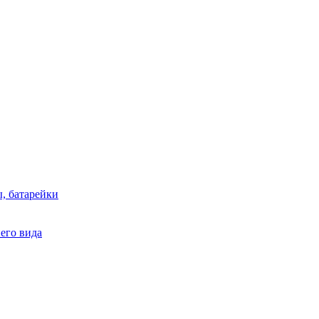
, батарейки
него вида