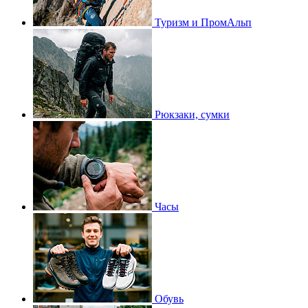
Туризм и ПромАльп
Рюкзаки, сумки
Часы
Обувь